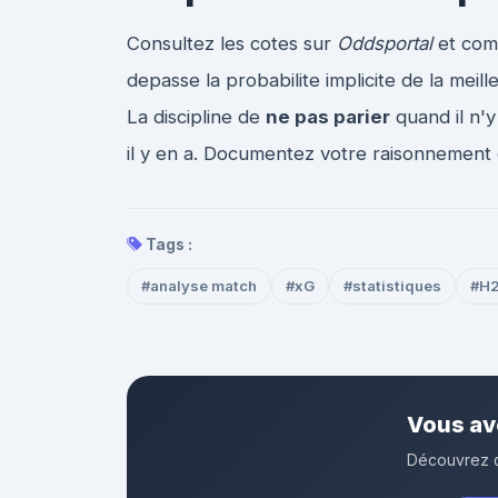
Consultez les cotes sur
Oddsportal
et comp
depasse la probabilite implicite de la meil
La discipline de
ne pas parier
quand il n'y
il y en a. Documentez votre raisonnement
Tags :
#analyse match
#xG
#statistiques
#H
Vous ave
Découvrez d'