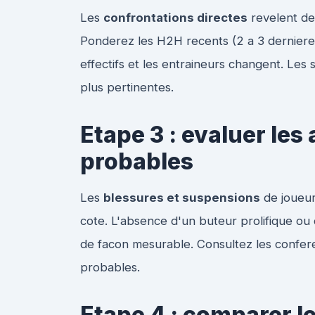
Les
confrontations directes
revelent de
Ponderez les H2H recents (2 a 3 dernieres
effectifs et les entraineurs changent. Les s
plus pertinentes.
Etape 3 : evaluer le
probables
Les
blessures et suspensions
de joueur
cote. L'absence d'un buteur prolifique ou 
de facon mesurable. Consultez les confer
probables.
Etape 4 : comparer l