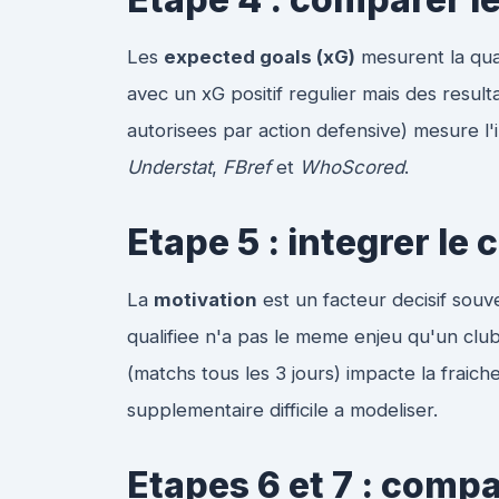
Les
expected goals (xG)
mesurent la qua
avec un xG positif regulier mais des resu
autorisees par action defensive) mesure l'
Understat
,
FBref
et
WhoScored
.
Etape 5 : integrer le
La
motivation
est un facteur decisif souv
qualifiee n'a pas le meme enjeu qu'un club
(matchs tous les 3 jours) impacte la fraich
supplementaire difficile a modeliser.
Etapes 6 et 7 : compa