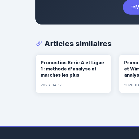
V
Articles similaires
Pronostics Serie A et Ligue
Prono
1 : methode d'analyse et
et Wi
marches les plus
analys
2026-04-17
2026-04