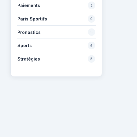
Paiements
2
Paris Sportifs
0
Pronostics
5
Sports
6
Stratégies
8