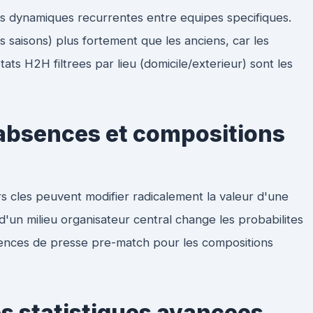
s dynamiques recurrentes entre equipes specifiques.
 saisons) plus fortement que les anciens, car les
tats H2H filtrees par lieu (domicile/exterieur) sont les
s absences et compositions
s cles peuvent modifier radicalement la valeur d'une
d'un milieu organisateur central change les probabilites
ences de presse pre-match pour les compositions
es statistiques avancees