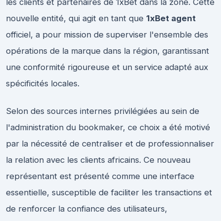
les clients et partenaires de 1xBet dans la zone. Cette
nouvelle entité, qui agit en tant que
1xBet agent
officiel, a pour mission de superviser l'ensemble des
opérations de la marque dans la région, garantissant
une conformité rigoureuse et un service adapté aux
spécificités locales.
Selon des sources internes privilégiées au sein de
l'administration du bookmaker, ce choix a été motivé
par la nécessité de centraliser et de professionnaliser
la relation avec les clients africains. Ce nouveau
représentant est présenté comme une interface
essentielle, susceptible de faciliter les transactions et
de renforcer la confiance des utilisateurs,