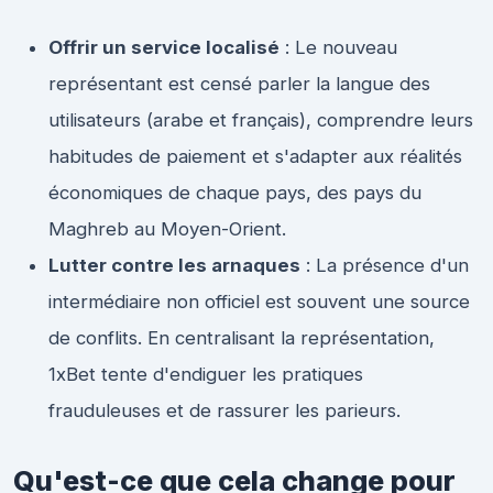
Offrir un service localisé
: Le nouveau
représentant est censé parler la langue des
utilisateurs (arabe et français), comprendre leurs
habitudes de paiement et s'adapter aux réalités
économiques de chaque pays, des pays du
Maghreb au Moyen-Orient.
Lutter contre les arnaques
: La présence d'un
intermédiaire non officiel est souvent une source
de conflits. En centralisant la représentation,
1xBet tente d'endiguer les pratiques
frauduleuses et de rassurer les parieurs.
Qu'est-ce que cela change pour