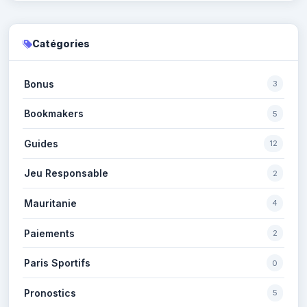
Catégories
Bonus
3
Bookmakers
5
Guides
12
Jeu Responsable
2
Mauritanie
4
Paiements
2
Paris Sportifs
0
Pronostics
5