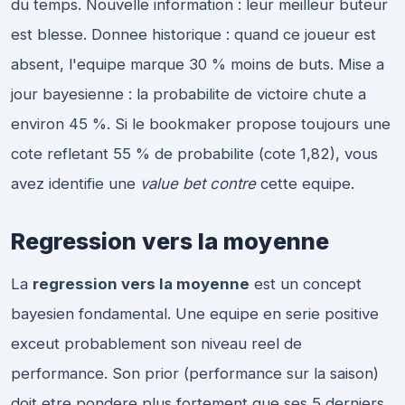
du temps. Nouvelle information : leur meilleur buteur
est blesse. Donnee historique : quand ce joueur est
absent, l'equipe marque 30 % moins de buts. Mise a
jour bayesienne : la probabilite de victoire chute a
environ 45 %. Si le bookmaker propose toujours une
cote refletant 55 % de probabilite (cote 1,82), vous
avez identifie une
value bet contre
cette equipe.
Regression vers la moyenne
La
regression vers la moyenne
est un concept
bayesien fondamental. Une equipe en serie positive
exceut probablement son niveau reel de
performance. Son prior (performance sur la saison)
doit etre pondere plus fortement que ses 5 derniers