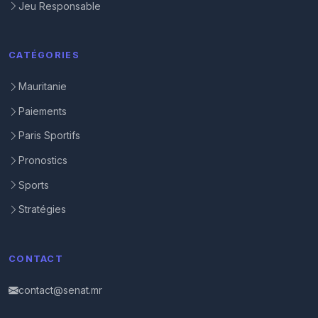
Jeu Responsable
CATÉGORIES
Mauritanie
Paiements
Paris Sportifs
Pronostics
Sports
Stratégies
CONTACT
contact@senat.mr