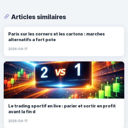
Articles similaires
Paris sur les corners et les cartons : marches
alternatifs a fort pote
2026-04-17
Le trading sportif en live : parier et sortir en profit
avant la fin d
2026-04-17