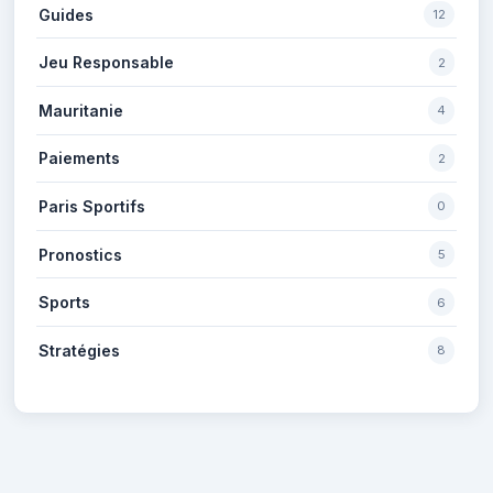
Guides
12
Jeu Responsable
2
Mauritanie
4
Paiements
2
Paris Sportifs
0
Pronostics
5
Sports
6
Stratégies
8