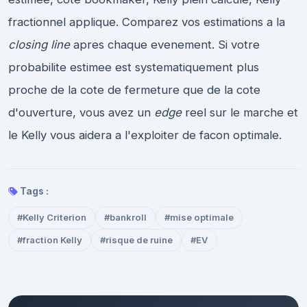
fractionnel applique. Comparez vos estimations a la
closing line
apres chaque evenement. Si votre
probabilite estimee est systematiquement plus
proche de la cote de fermeture que de la cote
d'ouverture, vous avez un
edge
reel sur le marche et
le Kelly vous aidera a l'exploiter de facon optimale.
Tags :
#Kelly Criterion
#bankroll
#mise optimale
#fraction Kelly
#risque de ruine
#EV