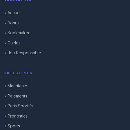
Accueil
Bonus
Bookmakers
Guides
Jeu Responsable
CATÉGORIES
Mauritanie
Paiements
Paris Sportifs
Pronostics
Sports