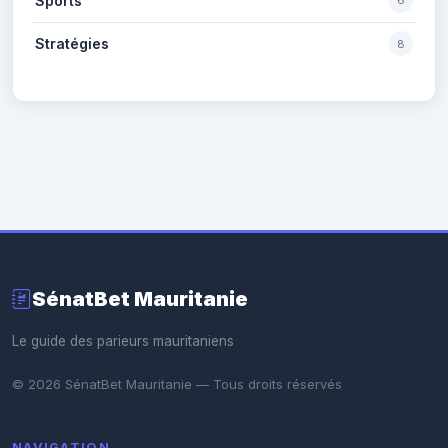
Sports
6
Stratégies
8
SénatBet Mauritanie
Le guide des parieurs mauritaniens
© 2026 SénatBet Mauritanie — Tous droits réservés
NAVIGATION