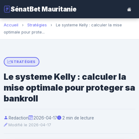
SénatBet Mauritanie
Accueil
›
Stratégies
›
Le systeme Kelly : calculer la mise
optimale pour prote...
STRATÉGIES
Le systeme Kelly : calculer la
mise optimale pour proteger sa
bankroll
Redaction
2026-04-17
2 min de lecture
Modifié le 2026-04-17